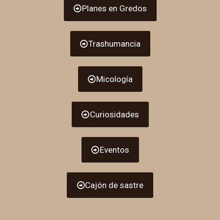
Planes en Gredos
Trashumancia
Micología
Curiosidades
Eventos
Cajón de sastre