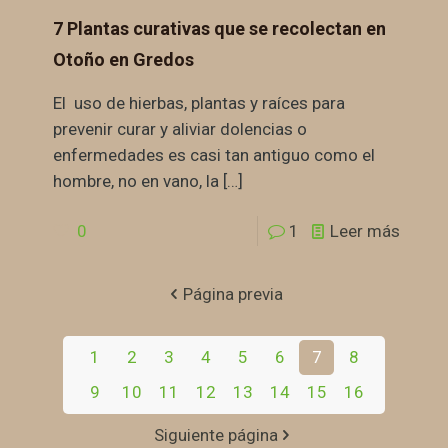
7 Plantas curativas que se recolectan en
Otoño en Gredos
El uso de hierbas, plantas y raíces para
prevenir curar y aliviar dolencias o
enfermedades es casi tan antiguo como el
hombre, no en vano, la
[…]
0
1
Leer más
Página previa
1
2
3
4
5
6
7
8
9
10
11
12
13
14
15
16
Siguiente página