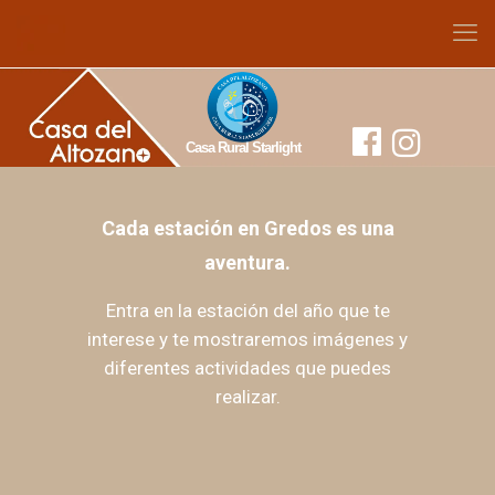
Casa Rural Starlight
Cada estación en Gredos es una
aventura.
Entra en la estación del año que te
interese y te mostraremos imágenes y
diferentes actividades que puedes
realizar.