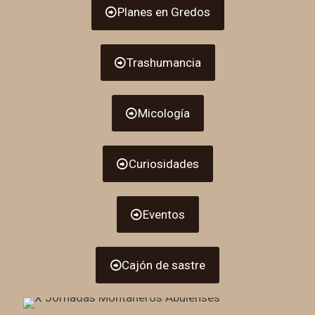
Planes en Gredos
Trashumancia
Micología
Curiosidades
Eventos
Cajón de sastre