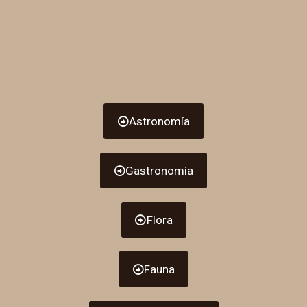
Frescas de Gredos.
Si quieres contactar con nosotros para contarnos
algo hazlo a través de:
casadelaltozano@gmail.com.
Astronomía
Gastronomía
Flora
Fauna