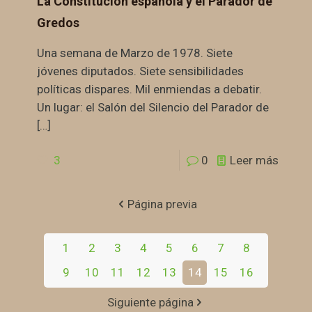
La Constitución española y el Parador de
Gredos
Una semana de Marzo de 1978. Siete
jóvenes diputados. Siete sensibilidades
políticas dispares. Mil enmiendas a debatir.
Un lugar: el Salón del Silencio del Parador de
[…]
3
0
Leer más
Página previa
1
2
3
4
5
6
7
8
9
10
11
12
13
14
15
16
Siguiente página