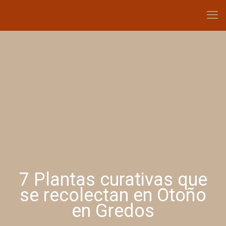
7 Plantas curativas que
se recolectan en Otoño
en Gredos