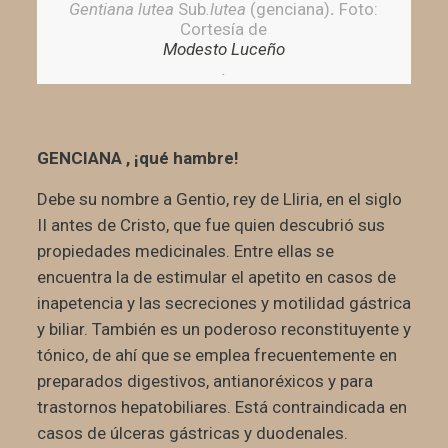
Gentiana lutea
Sub
.lutea
(genciana)
.
Foto:
Cortesía de
Modesto Luceño
.
GENCIANA , ¡qué hambre!
Debe su nombre a Gentio, rey de Lliria, en el siglo
II antes de Cristo, que fue quien descubrió sus
propiedades medicinales. Entre ellas se
encuentra la de estimular el apetito en casos de
inapetencia y las secreciones y motilidad gástrica
y biliar. También es un poderoso reconstituyente y
tónico, de ahí que se emplea frecuentemente en
preparados digestivos, antianoréxicos y para
trastornos hepatobiliares. Está contraindicada en
casos de úlceras gástricas y duodenales.