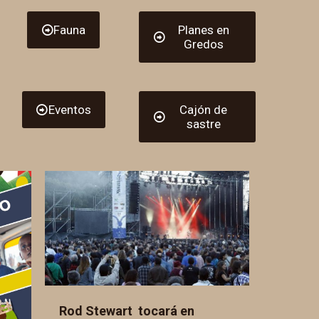
Fauna
Planes en
Gredos
Eventos
Cajón de
sastre
Rod Stewart tocará en