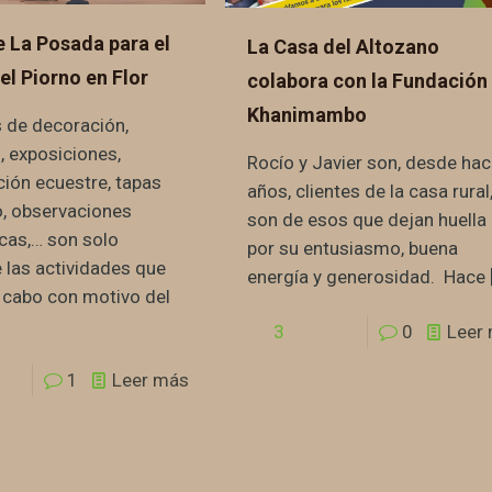
 La Posada para el
La Casa del Altozano
el Piorno en Flor
colabora con la Fundación
Khanimambo
 de decoración,
, exposiciones,
Rocío y Javier son, desde ha
ión ecuestre, tapas
años, clientes de la casa rural
o, observaciones
son de esos que dejan huella
cas,… son solo
por su entusiasmo, buena
 las actividades que
energía y generosidad. Hace
a cabo con motivo del
3
0
Leer
1
Leer más