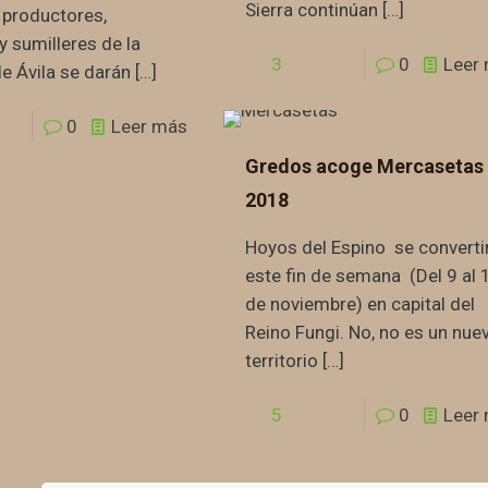
Sierra continúan
[…]
, productores,
y sumilleres de la
3
0
Leer
de Ávila se darán
[…]
0
Leer más
Gredos acoge Mercasetas
2018
Hoyos del Espino se converti
este fin de semana (Del 9 al 
de noviembre) en capital del
Reino Fungi. No, no es un nue
territorio
[…]
5
0
Leer