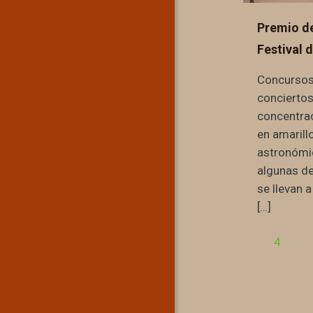
Premio de
Festival d
Concursos
conciertos
concentrac
en amarill
astronómi
algunas de
se llevan 
[…]
4