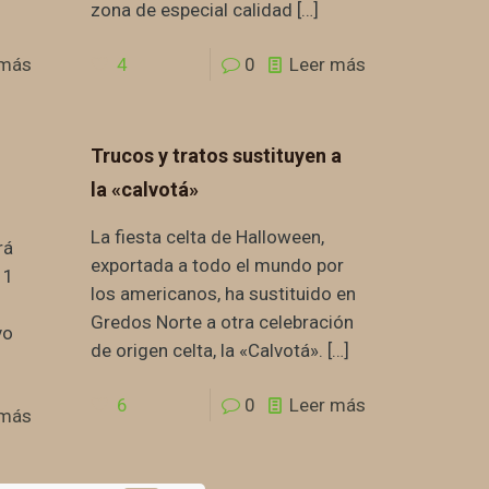
zona de especial calidad
[…]
 más
4
0
Leer más
Trucos y tratos sustituyen a
la «calvotá»
La fiesta celta de Halloween,
rá
exportada a todo el mundo por
11
los americanos, ha sustituido en
Gredos Norte a otra celebración
vo
de origen celta, la «Calvotá».
[…]
6
0
Leer más
 más