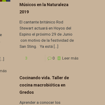
Músicos en la Naturaleza
2019
El cantante británico Rod
Stewart actuará en Hoyos del
Espino el próximo 29 de Junio
ce
con motivo de la festividad de
,
San Sting. Ya está
[…]
3
0
Leer más
[…]
 más
Cocinando vida. Taller de
cocina macrobiótica en
Gredos
Aprender a conocer los