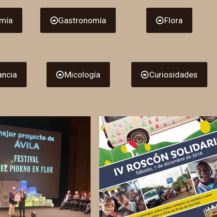
mía
Gastronomía
Flora
ncia
Micología
Curiosidades