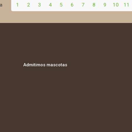
ia
1
2
3
4
5
6
7
8
9
10
11
Admitimos mascotas