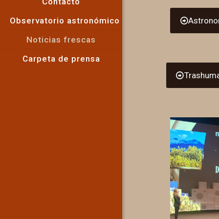
Contacto
Observatorio astronómico
Astrono
Noticias frescas
Carpeta de prensa
Trashuma