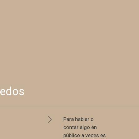
redos
Para hablar o
contar algo en
público a veces es