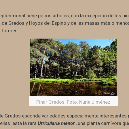
eptentrional tiene pocos árboles, con la excepción de los pi
 de Gredos y Hoyos del Espino y de las masas más o menos
l Tormes.
Pinar Gredos. Foto: Nuria Jiménez
e Gredos esconde variedades especialmente interesantes p
 ellas está la rara
Utricularia menor
, una planta
carnívora
que