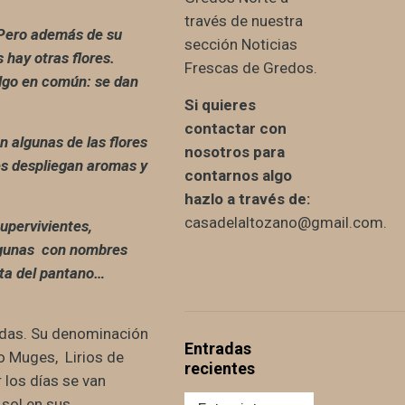
través de nuestra
. Pero además de su
sección Noticias
s hay otras flores.
Frescas de Gredos.
algo en común: se dan
Si quieres
contactar con
n algunas de las flores
nosotros para
res despliegan aromas y
contarnos algo
hazlo a través de:
casadelaltozano@gmail.com.
supervivientes,
algunas con nombres
eta del pantano…
das. Su denominación
Entradas
 Muges, Lirios de
recientes
 los días se van
 sol en sus