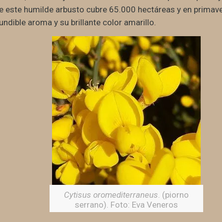
 este humilde arbusto cubre 65.000 hectáreas y en primaver
ndible aroma y su brillante color amarillo.
Cytisus oromediterraneus
. (piorno
serrano). Foto: Eva Veneros