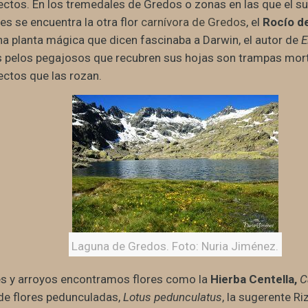
ctos. En los tremedales de Gredos o zonas en las que el s
es se encuentra la otra flor
carnívora de Gredos
, el
Rocío de
una planta mágica que dicen fascinaba a Darwin, el autor de
E
s pelos pegajosos que recubren sus hojas son trampas mort
ctos que las rozan.
Laguna de Gredos. Foto: Nuria Jiménez.
es y arroyos encontramos flores como la
Hierba
Centella,
C
 de flores pedunculadas,
Lotus pedunculatus
, la sugerente R