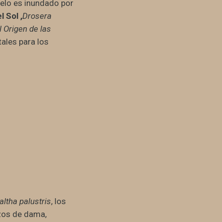
uelo es inundado por
l Sol ,
Drosera
l Origen de las
ales para los
altha palustris
, los
izos de dama,