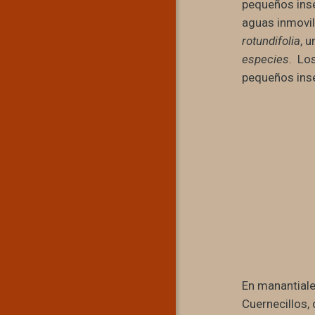
pequeños inse
aguas inmovil
rotundifolia
, 
especies
. Lo
pequeños inse
En manantial
Cuernecillos,