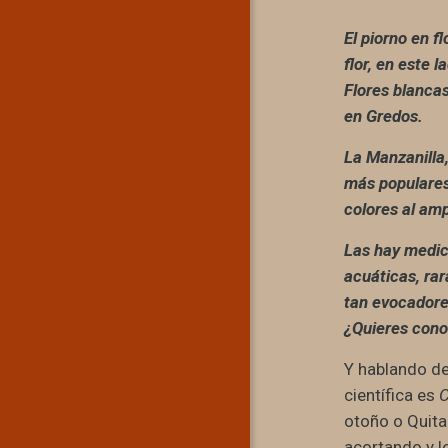
El piorno en f
flor, en este 
Flores blancas
en Gredos.
La Manzanilla,
más populares.
colores al am
Las hay medici
acuáticas, ra
tan evocadore
¿Quieres cono
Y hablando d
científica es
C
otoño o Quita
acortando y l