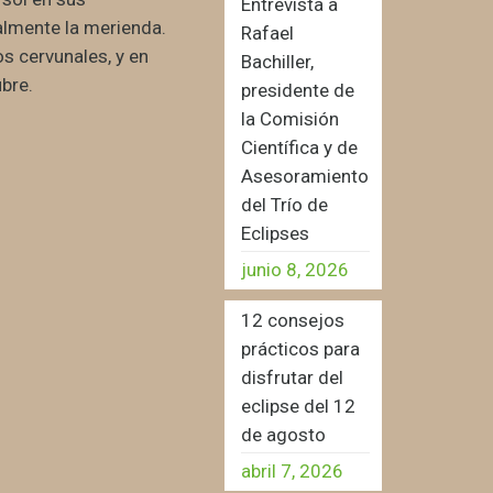
Entrevista a
almente la merienda.
Rafael
os cervunales, y en
Bachiller,
bre.
presidente de
la Comisión
Científica y de
Asesoramiento
del Trío de
Eclipses
junio 8, 2026
12 consejos
prácticos para
disfrutar del
eclipse del 12
de agosto
abril 7, 2026