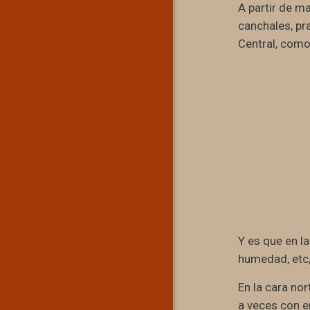
A partir de m
canchales, pr
Central, como 
Y es que en la
humedad, etc
En la cara no
a veces con e