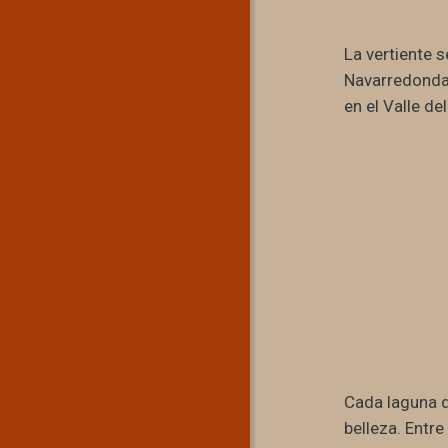
La vertiente s
Navarredonda
en el Valle de
Cada laguna d
belleza. Entre