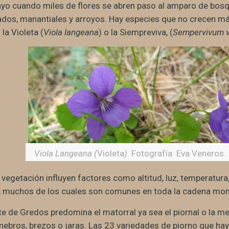
ayo cuando miles de flores se abren paso al amparo de bosqu
ados, manantiales y arroyos. Hay especies que no crecen má
la Violeta (
Viola langeana
) o la Siempreviva, (
Sempervivum v
Viola Langeana (
Violeta
).
Fotografía: Eva Veneros.
 vegetación influyen factores como altitud, luz, temperatura,
, muchos de los cuales son comunes en toda la cadena mo
rte de Gredos predomina el matorral ya sea el piornal o la 
nebros, brezos o jaras. Las 23 variedades de piorno que ha