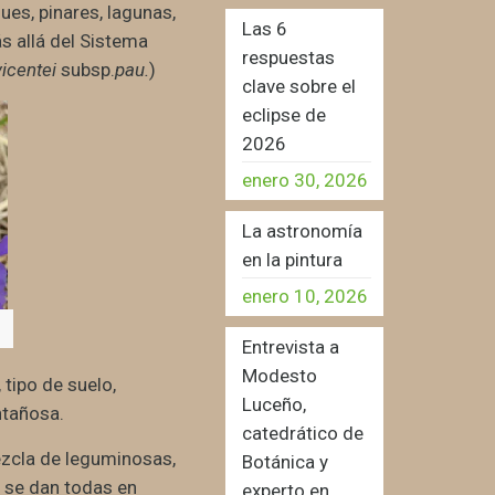
es, pinares, lagunas,
Las 6
s allá del Sistema
respuestas
icentei
subsp.
pau.
)
clave sobre el
eclipse de
2026
enero 30, 2026
La astronomía
en la pintura
enero 10, 2026
Entrevista a
Modesto
 tipo de suelo,
Luceño,
ntañosa.
catedrático de
mezcla de leguminosas,
Botánica y
y se dan todas en
experto en