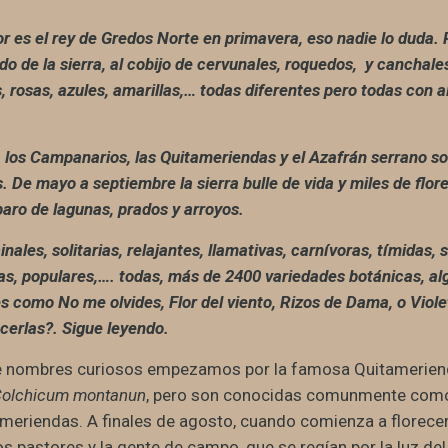
lor es el rey de Gredos Norte en primavera, eso nadie lo duda
lado de la sierra, al cobijo de cervunales, roquedos, y canchale
, rosas, azules, amarillas,… todas diferentes pero todas con 
 los Campanarios, las Quitameriendas y el Azafrán serrano so
 De mayo a septiembre la sierra bulle de vida y miles de flo
paro de lagunas, prados y arroyos.
nales, solitarias, relajantes, llamativas, carnívoras, tímidas, 
ras, populares,…. todas, más de 2400 variedades botánicas, 
s como No me olvides, Flor del viento, Rizos de Dama, o Viol
cerlas?. Sigue leyendo.
e nombres curiosos empezamos por la famosa Quitamerien
olchicum montanun
, pero son conocidas comunmente como
meriendas. A finales de agosto, cuando comienza a florecer
os pastores y la gente de campo, que se regían por la luz del