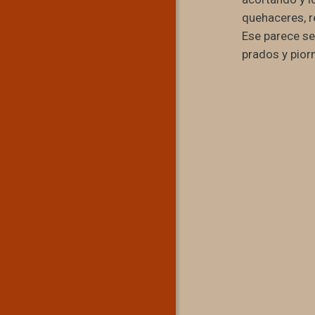
quehaceres, r
Ese parece ser
prados y pior