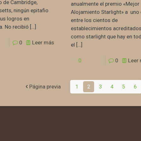
o de Cambridge,
anualmente el premio «Mejor
tts, ningún epitafio
Alojamiento Starlight» a uno
us logros en
entre los cientos de
. No recibió
[…]
establecimientos acreditado
como starlight que hay en to
0
Leer más
el
[…]
0
0
Leer
Página previa
1
2
3
4
5
6