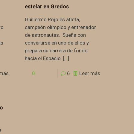
estelar en Gredos
Guillermo Rojo es atleta,
ro
campeón olímpico y entrenador
de astronautas. Sueña con
as
convertirse en uno de ellos y
s
prepara su carrera de fondo
hacia el Espacio.
[…]
 más
0
6
Leer más
 o
a