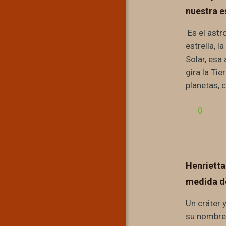
nuestra e
Es el astro
estrella, l
Solar, esa 
gira la Tie
planetas,
0
Henrietta
medida de
Un cráter 
su nombre