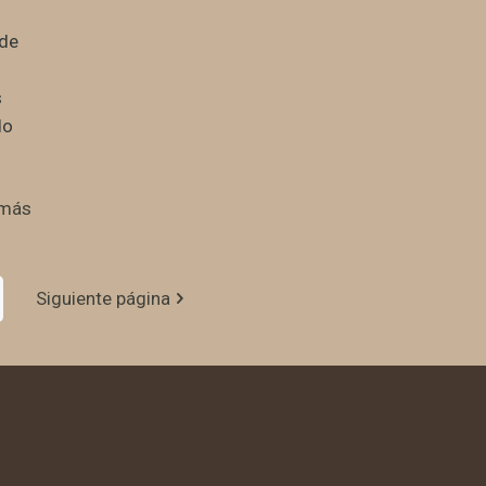
 de
s
do
 más
Siguiente página