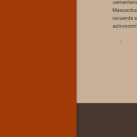
cementeri
Massachuse
recuerda s
astronomía
0