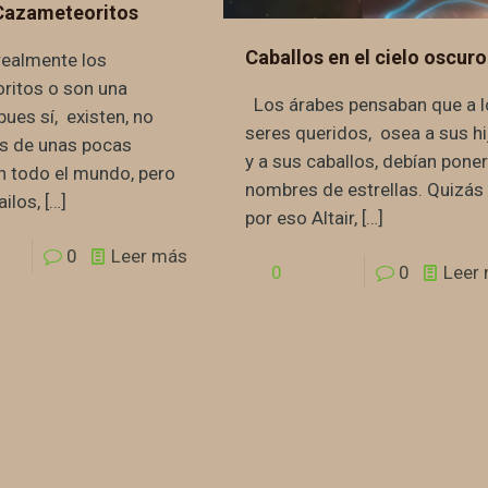
Cazameteoritos
Caballos en el cielo oscuro
realmente los
ritos o son una
Los árabes pensaban que a l
pues sí, existen, no
seres queridos, osea a sus h
 de unas pocas
y a sus caballos, debían pone
n todo el mundo, pero
nombres de estrellas. Quizás
ailos,
[…]
por eso Altair,
[…]
0
Leer más
0
0
Leer