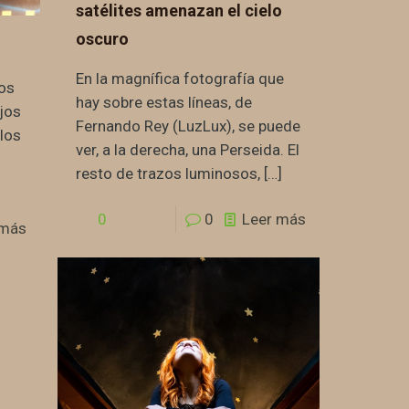
satélites amenazan el cielo
oscuro
En la magnífica fotografía que
os
hay sobre estas líneas, de
ijos
Fernando Rey (LuzLux), se puede
rlos
ver, a la derecha, una Perseida. El
resto de trazos luminosos,
[…]
0
0
Leer más
 más