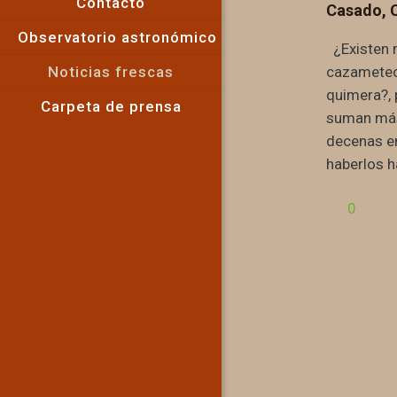
Contacto
Casado, 
Observatorio astronómico
¿Existen 
Noticias frescas
cazameteo
quimera?, 
Carpeta de prensa
suman más
decenas e
haberlos h
0