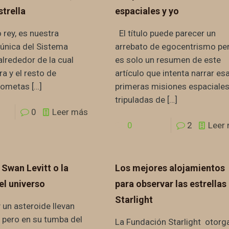
strella
espaciales y yo
 rey, es nuestra
El título puede parecer un
a única del Sistema
arrebato de egocentrismo pe
alrededor de la cual
es solo un resumen de este
rra y el resto de
artículo que intenta narrar es
 cometas
[…]
primeras misiones espaciale
tripuladas de
[…]
0
Leer más
0
2
Leer
 Swan Levitt o la
Los mejores alojamientos
l universo
para observar las estrellas
Starlight
y un asteroide llevan
 pero en su tumba del
La Fundación Starlight otorg