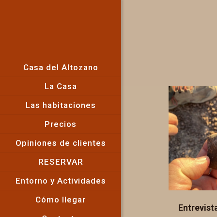
Casa del Altozano
La Casa
Las habitaciones
Precios
Opiniones de clientes
RESERVAR
Entorno y Actividades
Cómo llegar
Entrevist