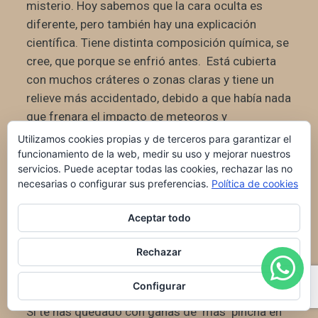
misterio. Hoy sabemos que la cara oculta es
diferente, pero también hay una explicación
científica. Tiene distinta composición química, se
cree, que porque se enfrió antes. Está cubierta
con muchos cráteres o zonas claras y tiene un
relieve más accidentado, debido a que había nada
que frenara el impacto de meteoros y
meteoritos. Además, su corteza es más gruesa
Utilizamos cookies propias y de terceros para garantizar el
debido al rápido enfriamiento ya que estaba
funcionamiento de la web, medir su uso y mejorar nuestros
servicios. Puede aceptar todas las cookies, rechazar las no
menos expuesta al calor de la Tierra. Apenas
necesarias o configurar sus preferencias.
Política de cookies
tiene zonas oscuras o mares: ya que al ser más
gruesa la corteza en esa cara, cuando asteroides
Aceptar todo
y meteoritos impactaban en ella se liberaba
menos lava por lo que apenas hay maria (zonas
Rechazar
oscuras). Como veréis, a pesar de estar algo
oculta no es en absoluto desconocida.
Configurar
Si te has quedado con ganas de más pincha en