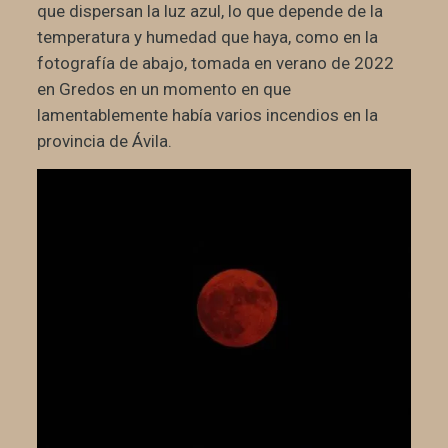
que dispersan la luz azul, lo que depende de la
temperatura y humedad que haya, como en la
fotografía de abajo, tomada en verano de 2022
en Gredos en un momento en que
lamentablemente había varios incendios en la
provincia de Ávila.