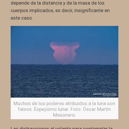
depende de la distancia y de la masa de los
cuerpos implicados, es decir, insignificante en
este caso.
Muchos de los poderes atribuidos a la luna son
falsos. Espejismo lunar. Foto: Óscar Martín
Mesonero.
Las distracciones al volante para contemplar la