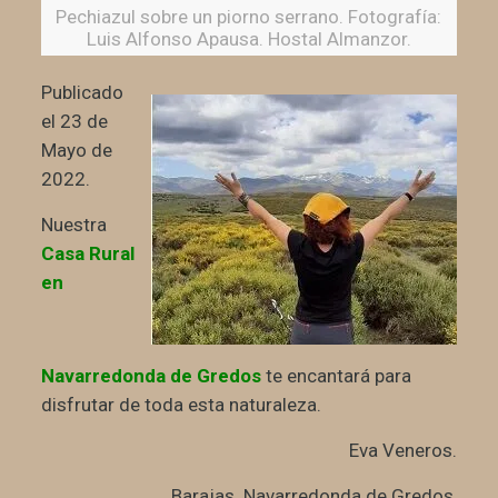
Pechiazul sobre un piorno serrano. Fotografía:
Luis Alfonso Apausa. Hostal Almanzor.
Publicado
el 23 de
Mayo de
2022.
Nuestra
Casa Rural
en
Navarredonda de Gredos
te encantará para
disfrutar de toda esta naturaleza.
Eva Veneros.
Barajas. Navarredonda de Gredos,