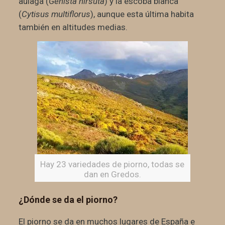
aulaga (
Genista hirsuta
) y la escoba blanca
(
Cytisus multiflorus
), aunque esta última habita
también en altitudes medias.
Hay 23 variedades de piorno, todas se
dan en Gredos.
¿Dónde se da el piorno?
El piorno se da en muchos lugares de España e