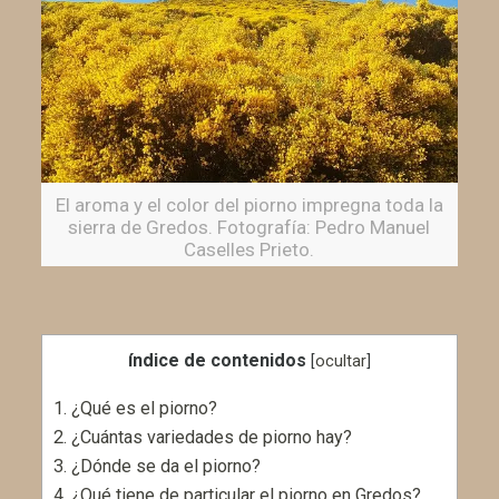
El aroma y el color del piorno impregna toda la
sierra de Gredos. Fotografía: Pedro Manuel
Caselles Prieto.
índice de contenidos
[
ocultar
]
1.
¿Qué es el piorno?
2.
¿Cuántas variedades de piorno hay?
3.
¿Dónde se da el piorno?
4.
¿Qué tiene de particular el piorno en Gredos?