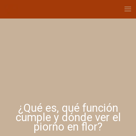
¿Qué es, qué función
cumple y dónde ver el
piorno en flor?