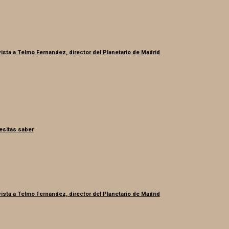
ista a Telmo Fernandez, director del Planetario de Madrid
esitas saber
ista a Telmo Fernandez, director del Planetario de Madrid