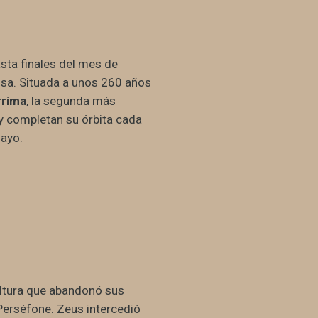
sta finales del mes de
ensa. Situada a unos 260 años
rrima
, la segunda más
í y completan su órbita cada
Mayo.
cultura que abandonó sus
Perséfone. Zeus intercedió