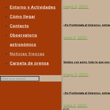
mayo 3, 2021
Entorno y Actividades
Cómo llegar
Contacto
«De Ponferrada al Universo» entrev
Observatorio
junio 2, 2021
astronómico
Noticias frescas
Carpeta de prensa
Gredos con perro, todo lo que nec
mayo 3, 2021
«De Ponferrada al Universo» entrev
junio 2, 2021