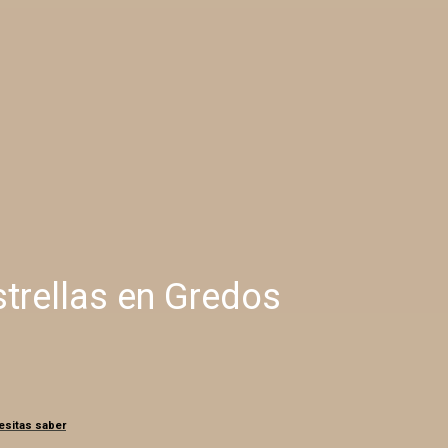
strellas en Gredos
esitas saber