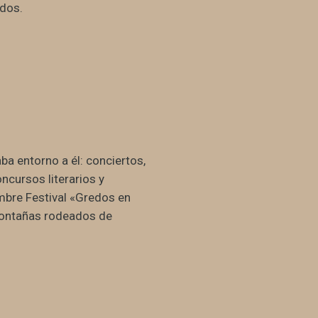
idos.
a entorno a él: conciertos,
ncursos literarios y
mbre Festival «Gredos en
 montañas rodeados de