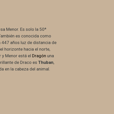
a Osa Menor. Es solo la 50ª
o. También es conocida como
a 447 años luz de distancia de
el horizonte hacia el norte,
r y Menor está el
Dragón
una
rillante de Draco es
Thuban
,
da en la cabeza del animal.