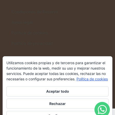
Condiciones de Reserva
Aviso legal
Política de cookies
Política de privacidad
Utilizamos cookies propias y de terceros para garantizar el
Volver al inicio
funcionamiento de la web, medir su uso y mejorar nuestros
servicios. Puede aceptar todas las cookies, rechazar las no
Casa Rural Altozano
→
necesarias o configurar sus preferencias.
Política de cookies
Aceptar todo
Rechazar